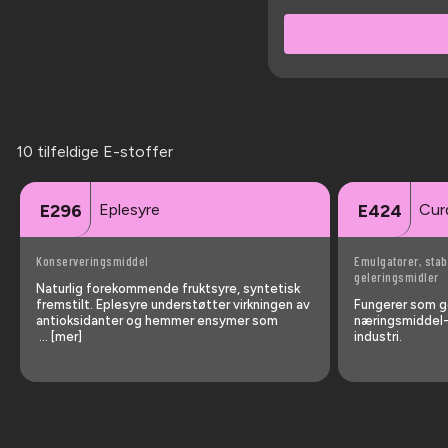
10 tilfeldige E-stoffer
Eplesyre
Cur
E296
E424
Konserveringsmiddel
Emulgatorer, stab
geleringsmidler
Naturlig forekommende fruktsyre, syntetisk
fremstilt. Eplesyre understøtter virkningen av
Fungerer som ge
antioksidanter og hemmer ensymer som
næringsmiddel-
… [mer]
industri.