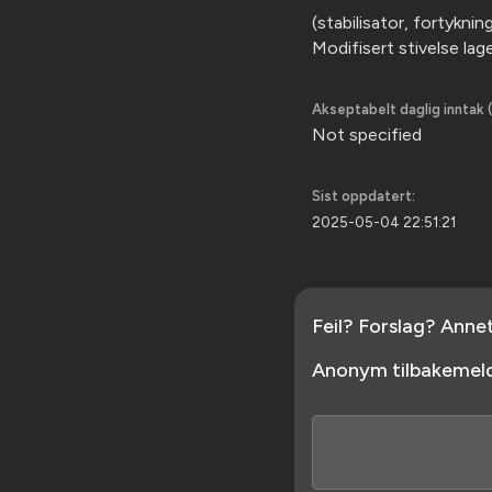
(stabilisator, fortykn
Modifisert stivelse la
Akseptabelt daglig inntak (
Not specified
Sist oppdatert:
2025-05-04 22:51:21
Feil? Forslag? Anne
Anonym tilbakemeld