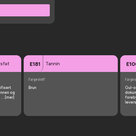
osfat
Tannin
E181
E10
Fargestoff
Farges
ifisert
Brun
Gul-o
munnen og
dokum
 … [mer]
foreb
lever