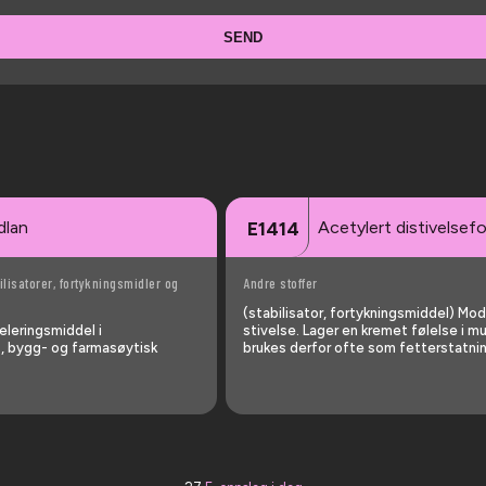
SEND
dlan
Acetylert distivelsef
E1414
ilisatorer, fortykningsmidler og
Andre stoffer
(stabilisator, fortykningsmiddel) Mod
lerings­middel i
stivelse. Lager en kremet følelse i 
, bygg- og farmasøytisk
brukes derfor ofte som fetterstatnin