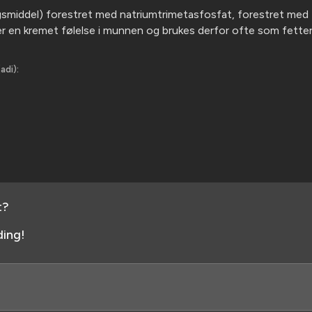
ingsmiddel) forestret med natriumtrimetasfosfat, forestret med 
ger en kremet følelse i munnen og brukes derfor ofte som fetter
adi):
t?
ing!