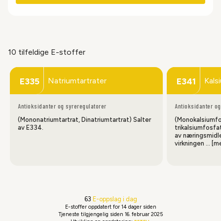
10 tilfeldige E-stoffer
Natriumtartrater
Kals
E335
E341
Antioksidanter og syreregulatorer
Antioksidanter og
(Mononatriumtartrat, Dinatriumtartrat) Salter
(Monokalsiumfo
av E334.
trikalsiumfosfa
av næringsmidl
virkningen … [m
63
E-oppslag i dag
E-stoffer oppdatert
for 14 dager siden
Tjeneste tilgjengelig siden 16. februar 2025