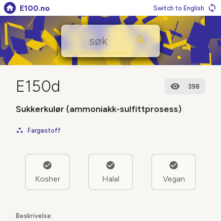
E100.no
Switch to English
E150d
398
Sukkerkulør (ammoniakk-sulfittprosess)
Fargestoff
Kosher
Halal
Vegan
Beskrivelse: