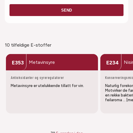
SEND
10 tilfeldige E-stoffer
Metavinsyre
Nisi
E353
E234
Antioksidanter og syreregulatorer
Konserveringsmi
Metavinsyre er utelukkende tillatt for vin.
Naturlig forek
Motvirker de fa
en rekke bakteri
feilaroma … [me