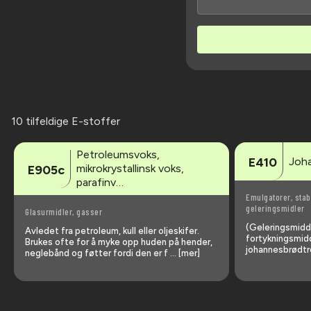
10 tilfeldige E-stoffer
Petroleumsvoks,
Joh
E410
mikrokrystallinsk voks,
E905c
parafinv…
Emulgatorer, stab
geleringsmidler
Glasurmidler, gasser
(Geleringsmiddel
Avledet fra petroleum, kull eller oljeskifer.
fortykningsmidd
Brukes ofte for å myke opp huden på hender,
johannesbrødtr
neglebånd og føtter fordi den er f … [mer]