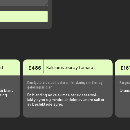
id
Kalsiumstearoyl­fumarat
E486
E16
Emulgatorer, stabilisatorer, fortykningsmidler og
Farges
geleringsmidler
år blant
Orans
e og
En blanding av kalsiumsalter av stearoyl­
laktylsyrer og mindre andeler av andre salter
av beslektede syrer.