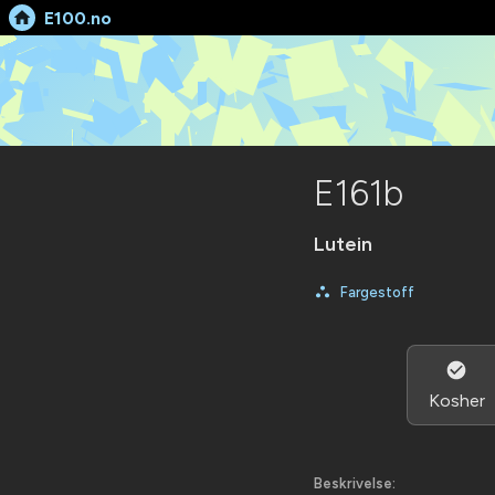
🕷️
E100.no
E161b
Lutein
Fargestoff
Kosher
Beskrivelse: