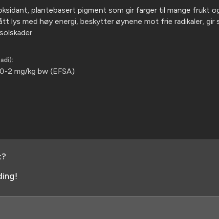
ioksidant, plantebasert pigment som gir farger til mange frukt 
ått lys med høy energi, beskytter øynene mot frie radikaler, gir
solskader.
adi):
 0-2 mg/kg bw (EFSA)
t?
ing!