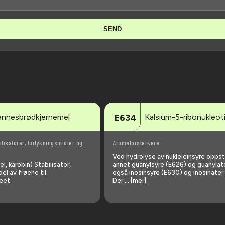
SEND
annesbrødkjernemel
Kalsium-5-ribonukleot
E634
ilisatorer, fortykningsmidler og
Aromaforsterkere
Ved hydrolyse av nukleleinsyre oppst
, karobin) Stabilisator,
annet guanylsyre (E626) og guanylat
el av frøene til
også inosinsyre (E630) og inosinater.
eet.
Der … [mer]