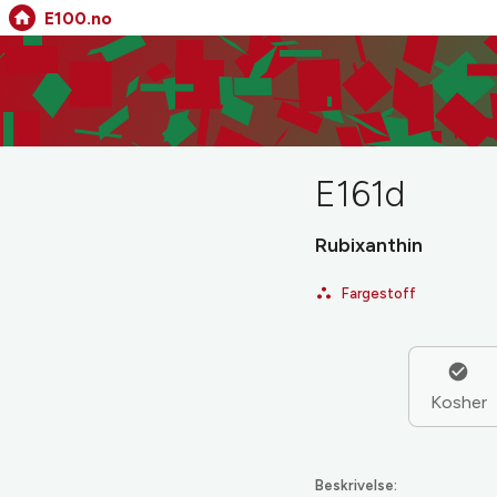
E100.no
E161d
Rubixanthin
Fargestoff
Kosher
Beskrivelse: