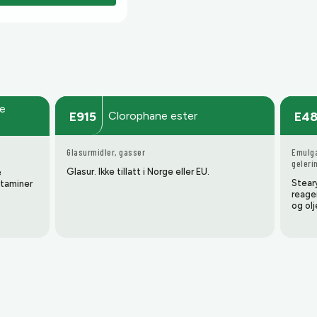
ge
Clorophane ester
E915
E4
Glasurmidler, gasser
Emulga
geleri
Glasur. Ikke tillatt i Norge eller EU.
e
Steary
itaminer
reager
og olj