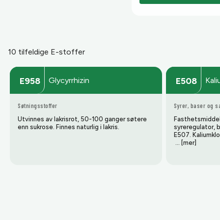
10 tilfeldige E-stoffer
Glycyrrhizin
Kali
E958
E508
Søtningsstoffer
Syrer, baser og s
Utvinnes av lakrisrot, 50-100 ganger søtere
Fasthetsmiddel
enn sukrose. Finnes naturlig i lakris.
syreregulator, 
E507. Kaliumklor
… [mer]