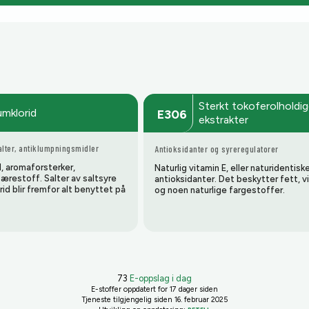
Sterkt tokoferolholdi
umklorid
E306
ekstrakter
alter, antiklumpningsmidler
Antioksidanter og syreregulatorer
, aromaforsterker,
Naturlig vitamin E, eller naturidentisk
bærestoff. Salter av saltsyre
antioksidanter. Det beskytter fett, v
id blir fremfor alt benyttet på
og noen naturlige fargestoffer.
73
E-oppslag i dag
E-stoffer oppdatert
for 17 dager siden
Tjeneste tilgjengelig siden 16. februar 2025