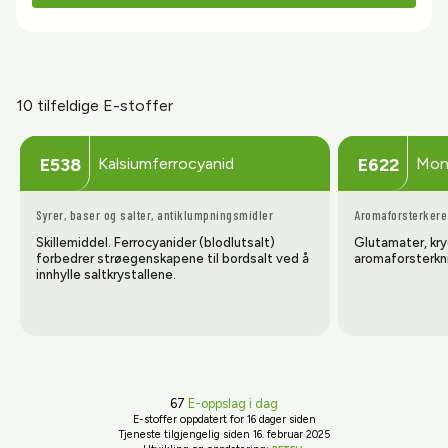
10 tilfeldige E-stoffer
Kalsiumferrocyanid
Mon
E538
E622
Syrer, baser og salter, antiklumpningsmidler
Aromaforsterkere
Skillemiddel. Ferrocyanider (blodlutsalt)
Glutamater, kr
forbedrer strøegenskapene til bordsalt ved å
aromaforsterkni
innhylle saltkrystallene.
67
E-oppslag i dag
E-stoffer oppdatert
for 16 dager siden
Tjeneste tilgjengelig siden 16. februar 2025