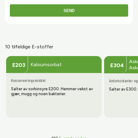
SEND
10 tilfeldige E-stoffer
Asko
Kalsiumsorbat
E203
E304
Ask
Konserveringsmiddel
Antioksidanter og
Salter av sorbinsyre E200. Hemmer vekst av
Salter av E300.
gjær, mugg og noen bakterier.