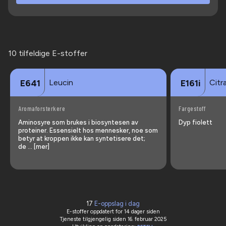
10 tilfeldige E-stoffer
Leucin
Citr
E641
E161i
Aromaforsterkere
Fargestoff
Aminosyre som brukes i biosyntesen av
Dyp fiolett
proteiner. Essensielt hos mennesker, noe som
betyr at kroppen ikke kan syntetisere det;
de … [mer]
17
E-oppslag i dag
E-stoffer oppdatert
for 14 dager siden
Tjeneste tilgjengelig siden 16. februar 2025