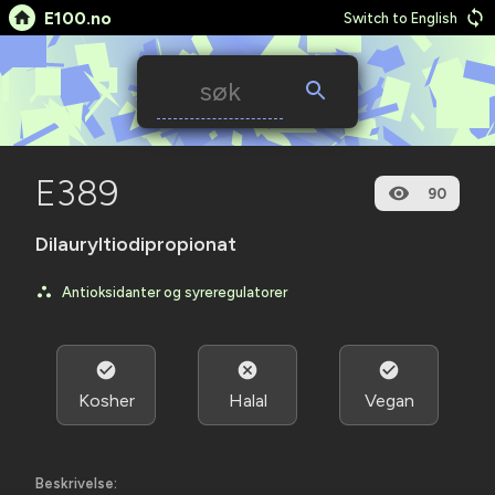
E100.no
Switch to English
E389
90
Dilauryltiodipropionat
Antioksidanter og syreregulatorer
Kosher
Halal
Vegan
Beskrivelse: