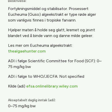
Beskrivelse:
Fortykningsmiddel og stabilisator. Prosessert
Eucheuma (Guso) algeekstrakt er type røde alger
som vanligvis finnes i tropiske farvann.
Hjelper maten å holde seg glatt, kremet og jevnt
blandet ved å binde vann og danne milde geleer.
Les mer om Eucheuma algeekstrakt:
thealgaehunter.com
ADI i følge Scientific Committee for Food (SCF): 0–
75
mg/kg bw
ADI i følge to WHO/JECFA: Not specified
Kilde (adi)
efsa.onlinelibrary.wiley.com
Akseptabelt daglig inntak (adi):
0–75 mg/kg bw