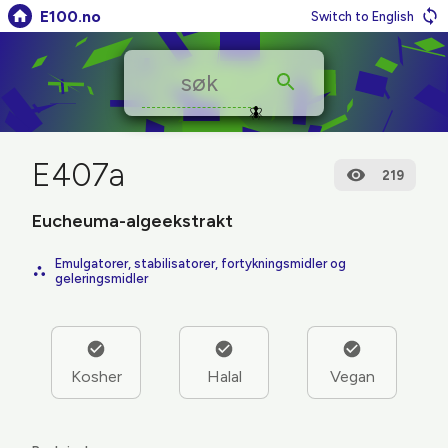
E100.no
Switch to English
🪰
E407a
219
Eucheuma-algeekstrakt
Emulgatorer, stabilisatorer, fortykningsmidler og
geleringsmidler
Kosher
Halal
Vegan