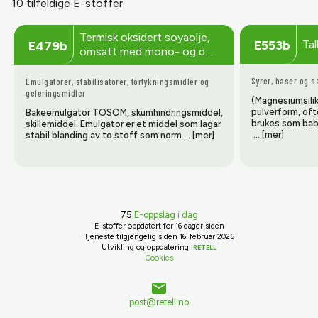
10 tilfeldige E-stoffer
Termisk oksidert soyaolje,
Ta
E553b
E479b
omsatt med mono- og d…
Syrer, baser og s
Emulgatorer, stabilisatorer, fortykningsmidler og
geleringsmidler
(Magnesiumsilik
pulverform, of
Bakeemulgator TOSOM, skumhindringsmiddel,
brukes som baby
skillemiddel. Emulgator er et middel som lagar
… [mer]
stabil blanding av to stoff som norm … [mer]
75
E-oppslag i dag
E-stoffer oppdatert
for 16 dager siden
Tjeneste tilgjengelig siden 16. februar 2025
Utvikling og oppdatering:
RETELL
Cookies
post@retell.no