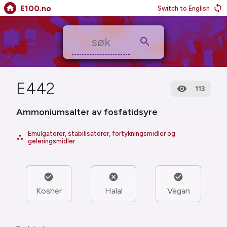
E100.no
Switch to English
E442
113
Ammoniumsalter av fosfatidsyre
Emulgatorer, stabilisatorer, fortykningsmidler og
geleringsmidler
Kosher
Halal
Vegan