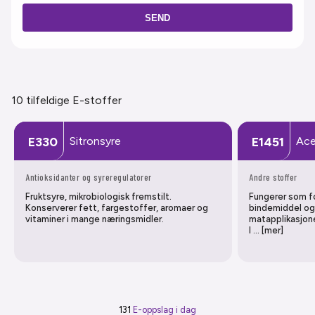
SEND
10 tilfeldige E-stoffer
Sitronsyre
Ace
E330
E1451
Antioksidanter og syreregulatorer
Andre stoffer
Fruktsyre, mikrobiologisk fremstilt.
Fungerer som fo
Konserverer fett, fargestoffer, aromaer og
bindemiddel og 
vitaminer i mange næringsmidler.
matapplikasjone
l … [mer]
131
E-oppslag i dag