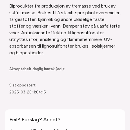
Biprodukter fra produksjon av tremasse ved bruk av
sulfittmasse. Brukes til å stabilt spre plantevernmidler,
fargestoffer, kjønrøk og andre uløselige faste
stoffer og væsker i vann. Demper støv på uasfalterte
veier. Antioksidanteffekten til lignosulfonater
utnyttes i fôr, ensilering og flammehemmere. UV-
absorbansen til lignosulfonater brukes i solskjermer
og biopesticider.
Akseptabelt daglig inntak (adi):
Sist oppdatert:
2025-03-26 11:04:15
Feil? Forslag? Annet?