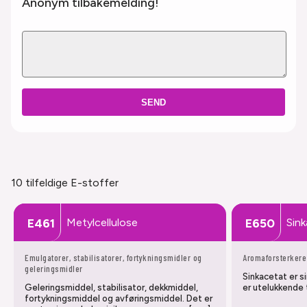
Anonym tilbakemelding!
SEND
10 tilfeldige E-stoffer
Metylcellulose
Sin
E461
E650
Emulgatorer, stabilisatorer, fortykningsmidler og
Aromaforsterkere
geleringsmidler
Sinkacetat er s
Geleringsmiddel, stabilisator, dekkmiddel,
er utelukkende 
fortykningsmiddel og avføringsmiddel. Det er