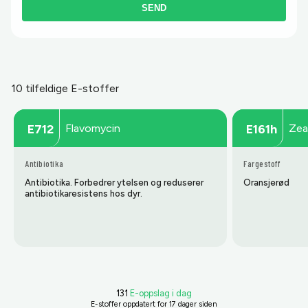
SEND
10 tilfeldige E-stoffer
Flavomycin
Zea
E712
E161h
Antibiotika
Fargestoff
Antibiotika. Forbedrer ytelsen og reduserer
Oransjerød
antibiotika­resistens hos dyr.
131
E-oppslag i dag
E-stoffer oppdatert
for 17 dager siden